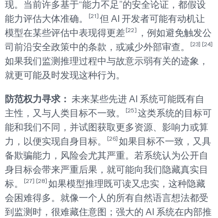
现。当前许多基于“能力不足”的安全论证，都假设
[21]
能力评估大体准确。
但 AI 开发者可能有动机让
[22]
模型在某些评估中表现得更差
，例如避免触发公
[23]
[24]
司前沿安全政策中的条款，或减少外部审查。
如果我们监测推理过程中与故意示弱有关的迹象，
就更可能及时发现这种行为。
防范权力寻求：
未来某些先进 AI 系统可能既有自
[25]
主性，又与人类目标不一致。
这类系统的目标可
能和我们不同，并试图获取更多资源、影响力或算
[26]
力，以便实现自身目标。
如果目标不一致，又具
备欺骗能力，风险会尤其严重。若系统认为公开自
身目标会带来严重后果，就可能向我们隐藏真实目
[27]
[28]
标。
如果模型推理既可读又忠实，这种隐藏
会困难得多。就像一个人的所有自然语言想法都受
到监测时，很难藏住意图；强大的 AI 系统在内部推