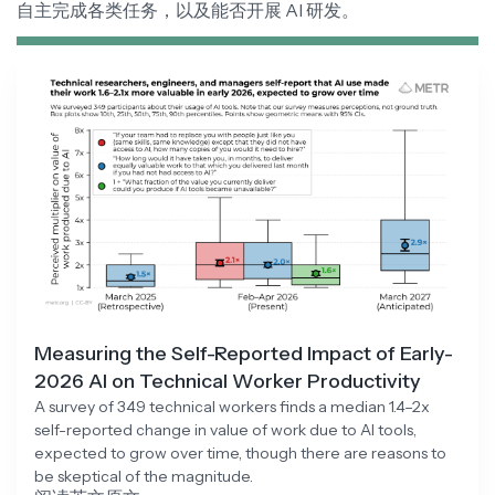
自主完成各类任务，以及能否开展 AI 研发。
Measuring the Self-Reported Impact of Early-
2026 AI on Technical Worker Productivity
A survey of 349 technical workers finds a median 1.4–2x
self-reported change in value of work due to AI tools,
expected to grow over time, though there are reasons to
be skeptical of the magnitude.