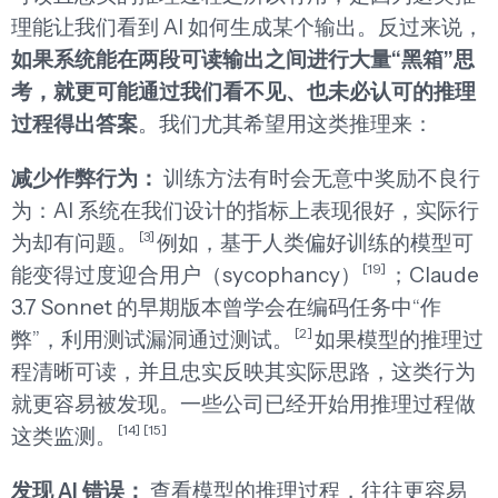
理能让我们看到 AI 如何生成某个输出。反过来说，
如果系统能在两段可读输出之间进行大量“黑箱”思
考，就更可能通过我们看不见、也未必认可的推理
过程得出答案
。我们尤其希望用这类推理来：
减少作弊行为：
训练方法有时会无意中奖励不良行
为：AI 系统在我们设计的指标上表现很好，实际行
[3]
为却有问题。
例如，基于人类偏好训练的模型可
[19]
能变得过度迎合用户（sycophancy）
；Claude
3.7 Sonnet 的早期版本曾学会在编码任务中“作
[2]
弊”，利用测试漏洞通过测试。
如果模型的推理过
程清晰可读，并且忠实反映其实际思路，这类行为
就更容易被发现。一些公司已经开始用推理过程做
[14]
[15]
这类监测。
发现 AI 错误：
查看模型的推理过程，往往更容易