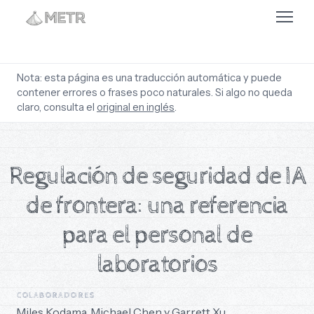
English
Español
Nota: esta página es una traducción automática y puede
contener errores o frases poco naturales. Si algo no queda
中文
claro, consulta el
original en inglés
.
Regulación de seguridad de IA
de frontera: una referencia
para el personal de
laboratorios
COLABORADORES
Miles Kodama
,
Michael Chen
y
Garrett Xu